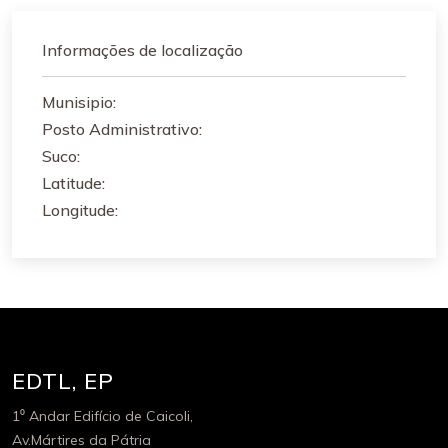
Informações de localização
Munisipio:
Posto Administrativo:
Suco:
Latitude:
Longitude:
EDTL, EP
1⁰ Andar Edifício de Caicoli,
Av.Mártires da Pátria