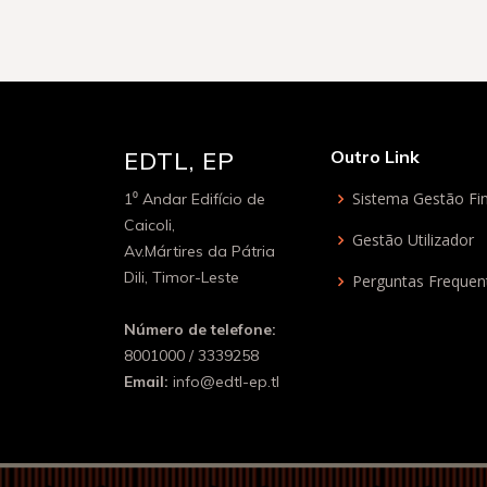
EDTL, EP
Outro Link
Sistema Gestão Fin
1⁰ Andar Edifício de
Caicoli,
Gestão Utilizador
Av.Mártires da Pátria
Dili, Timor-Leste
Perguntas Frequen
Número de telefone:
8001000 / 3339258
Email:
info@edtl-ep.tl