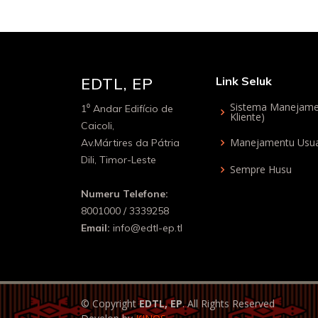
EDTL, EP
Link Seluk
Sistema Manejame
1⁰ Andar Edifício de
Kliente)
Caicoli,
Manejamentu Usua
Av.Mártires da Pátria
Dili, Timor-Leste
Sempre Husu
Numeru Telefone:
8001000 / 3339258
Email:
info@edtl-ep.tl
© Copyright
EDTL, EP
. All Rights Reserved