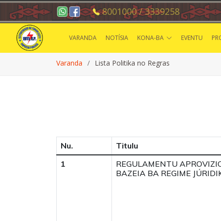
8001000 / 3339258
VARANDA
NOTÍSIA
KONA-BA
EVENTU
PR
Varanda
Lista Politika no Regras
Nu.
Titulu
1
REGULAMENTU APROVIZ
BAZEIA BA REGIME JÚRIDI