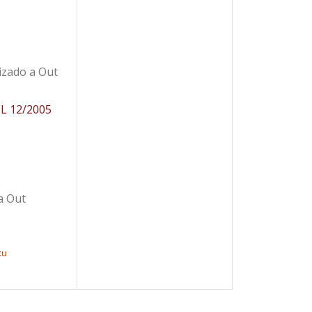
izado a Out
L 12/2005
a Out
ku