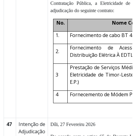
Contratação Pública, a Eletricidade de
adjudicação do seguinte contrato:
No.
Nome Con
1.
Fornecimento de cabo BT 4x
Fornecimento de Acess
2.
Distribuição Elétrica À EDTL, 
Prestação de Serviços Médi
3
Eletricidade de Timor-Leste
E.P.)
4
Fornecemento de Módem Pa
47
Intenção de
Díli, 27 Fevereiru 2026
Adjudicação