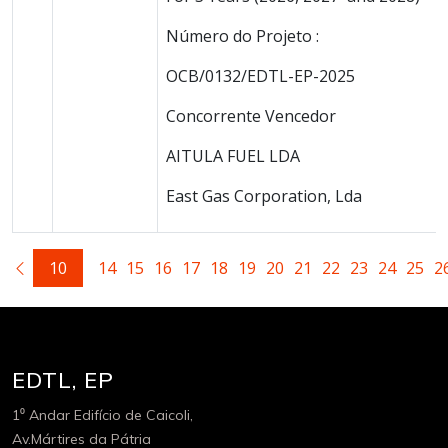
Número do Projeto :
OCB/0132/EDTL-EP-2025
Concorrente Vencedor
AITULA FUEL LDA
East Gas Corporation, Lda
10
14
15
16
17
18
19
20
21
22
23
24
25
2
EDTL, EP
1⁰ Andar Edifício de Caicoli,
Av.Mártires da Pátria