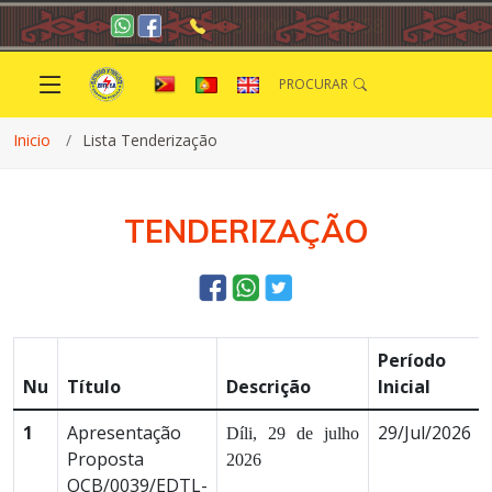
8001000 / 3339258
PROCURAR
Inicio
Lista Tenderização
TENDERIZAÇÃO
Período
Nu
Título
Descrição
Inicial
1
Apresentação
29/Jul/2026
Díli, 29 de julho
Proposta
2026
OCB/0039/EDTL-