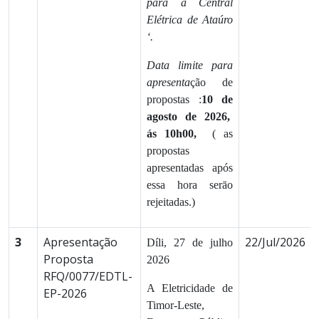
para a Central
Elétrica de Ataúro
‘.
Data limite para
apresenta
ção de
propostas :
10 de
agosto de 2026,
ás 10h00,
( as
propostas
apresentadas após
essa hora serāo
rejeitadas.)
3
Apresentação
22/Jul/2026
Díli, 27 de julho
Proposta
2026
RFQ/0077/EDTL-
A Eletricidade de
EP-2026
Timor-Leste,