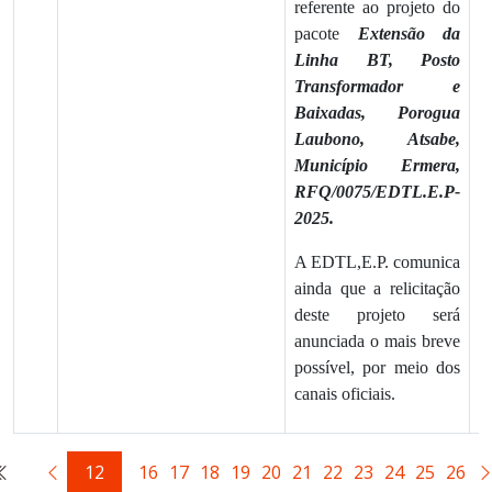
referente ao projeto do
pacote
Extensão da
Linha BT, Posto
Transformador e
Baixadas, Porogua
Laubono, Atsabe,
Município Ermera,
RFQ/0075/EDTL.E.P-
2025.
A EDTL,E.P. comunica
ainda que a relicitação
deste projeto será
anunciada o mais breve
possível, por meio dos
canais oficiais.
12
16
17
18
19
20
21
22
23
24
25
26