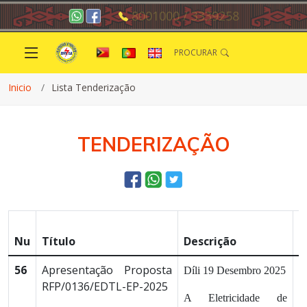
8001000 / 3339258
PROCURAR
Inicio
Lista Tenderização
TENDERIZAÇÃO
P
Nu
Título
Descrição
I
56
Apresentação Proposta
1
Díli 19 Desembro 2025
RFP/0136/EDTL-EP-2025
A Eletricidade de